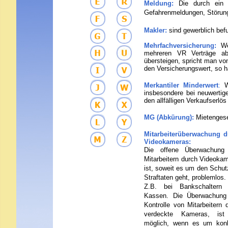
Meldung:
Die durch ein 
Gefahrenmeldungen, Störun
M
akler:
sind gewerblich bef
Mehrfachversicherung:
We
mehreren VR Verträge 
übersteigen, spricht man vo
den Versicherungswert, so h
Merkantiler Minderwert
:
W
insbesondere bei neuwertig
den allfälligen Verkaufserlös
MG (Abkürung):
Mietenges
Mitarbeiterüberwachung d
Videokameras:
Die offene Überwachung
Mitarbeitern durch Videoka
ist, soweit es um den Schut
Straftaten geht, problemlos.
Z.B. bei Bankschaltern 
Kassen. Die Überwachung
Kontrolle von Mitarbeitern 
verdeckte Kameras, ist
möglich, wenn es um konk