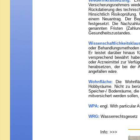
Wiederinkraftsetzung:
Ei
Versicherungsnehmers wieder
Rückdatierung des technisc
Hinsichtlich Risikoprüfung,
einem Neuantrag. Der Beg
festgesetzt. Die Nachzah
genannten Fristen (Zahlu
Gesundheitszustandes.
Wissenschaftlichkeitsklau
oder Behandlungsmethoden u
Er leistet darüber hinaus 
versprechend bewährt habe
oder Arzneimittel zur Verfü
herabsetzen, der bei der 
angefallen wäre.
Wohnfläche:
Die Wohnflä
Hobbyräume. Nicht zu berüc
Speicher-/ Bodenräume, di
mitversichert werden sollen,
WPA:
engl. With particular
WRG:
Wasserrechtsgesetz
Info
: >>>