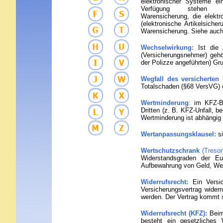
elektronischer Systeme ei
Verfügung stehen d
Warensicherung, die elekt
(elektronische Artikelsiche
Warensicherung. Siehe auc
W
e
chselwirkung:
Ist die
(Versicherungsnehmer) gehö
der Polizze angeführten) Gr
W
egfall des versicherten 
Totalschaden (§68 VersVG) o
Wertminderung
:
im KFZ-B
Dritten (z. B. KFZ-Unfall, b
Wertminderung ist abhängig
Wertanpassungsklausel:
s
Wertschutzschrank
(Tresor
Widerstandsgraden der Eu
Aufbewahrung von Geld, Wer
Widerrufsrecht:
Ein Versi
Versicherungsvertrag wider
werden. Der Vertrag kommt s
Widerrufsrecht (KFZ):
Beim
besteht ein gesetzliches