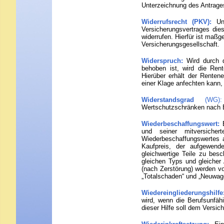
Unterzeichnung des Antrages 
Widerrufsrecht (PKV):
Un
Versicherungsvertrages die
widerrufen. Hierfür ist maßg
Versicherungsgesellschaft.
Widerspruch:
Wird durch d
behoben ist, wird die Ren
Hierüber erhält der Renten
einer Klage anfechten kann, 
Widerstandsgrad
(WG
Wertschutzschränken nach E
Wiederbeschaffungswert:
und seiner mitversiche
Wiederbeschaffungswertes 
Kaufpreis, der aufgewend
gleichwertige Teile zu bes
gleichen Typs und gleicher
(nach Zerstörung) werden vo
„Totalschaden“ und „Neuwag
Wiedereingliederungshilf
wird, wenn die Berufsunfäh
dieser Hilfe soll dem Versic