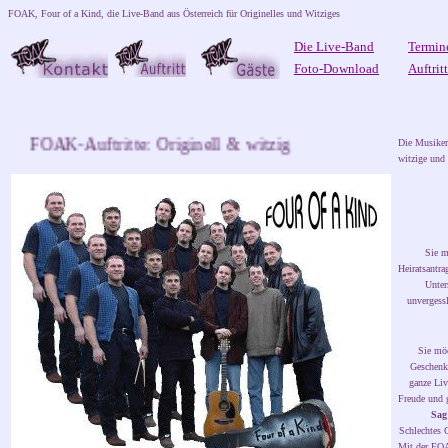
FOAK, Four of a Kind, die Live-Band aus Österreich für Originelles und Witziges
Die Live-Band
Termin
Foto-Download
Auftrit
FOAK-Auftritte: Originell & witzig
Die Musiker
witzige
und 
Sie m
Heiratsantr
Unter
unvergessl
Sie
möc
Geschenk 
ganze Liv
Freude und 
Sag
Schlechtes 
Mit der FO