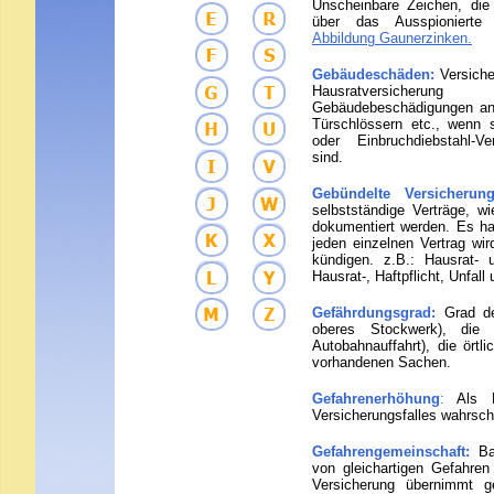
Unscheinbare Zeichen, di
über das Ausspioniert
Abbildung Gaunerzinken.
G
e
bäudeschäden:
Versich
Hausratversic
Gebäudebeschädigungen an
Türschlössern etc., wenn 
oder Einbruchdiebstahl-V
sind.
G
e
bündelte Versicheru
selbstständige Verträge, wi
dokumentiert werden. Es han
jeden einzelnen Vertrag wi
kündigen. z.B.: Hausrat- 
Hausrat-, Haftpflicht, Unfal
Gefährdungsgrad:
Grad de
oberes Stockwerk), die 
Autobahnauffahrt), die örtl
vorhandenen Sachen.
G
efahrenerhöhung
:
Als 
Versicherungsfalles wahrsche
G
efahren
gemeinschaft:
Ba
von gleichartigen Gefahren
Versicherung übernimmt g